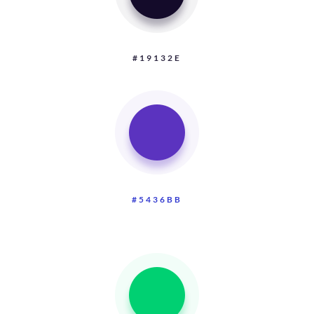
#19132E
#5436BB