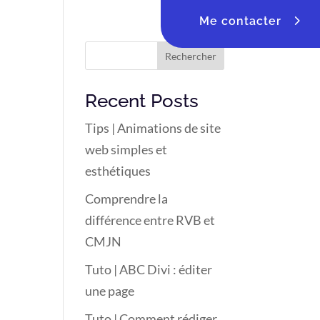
Me contacter
Rechercher
Recent Posts
Tips | Animations de site
web simples et
esthétiques
Comprendre la
différence entre RVB et
CMJN
Tuto | ABC Divi : éditer
une page
Tuto | Comment rédiger