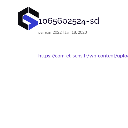
1065602524-sd
Accueil
Book
C V
par
gam2022
|
Jan 18, 2023
https://com-et-sens.fr/wp-content/up