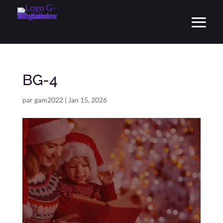
BG-4
par
gam2022
|
Jan 15, 2026