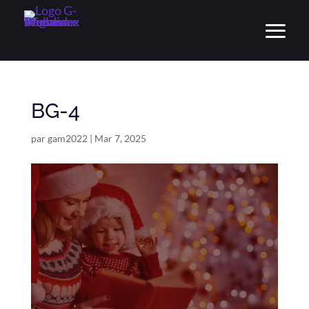
BG-4
par
gam2022
|
Mar 7, 2025