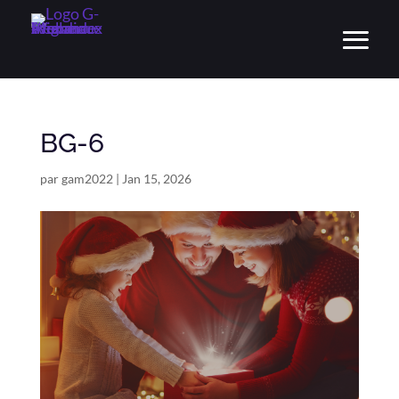
BG-6
par
gam2022
|
Jan 15, 2026