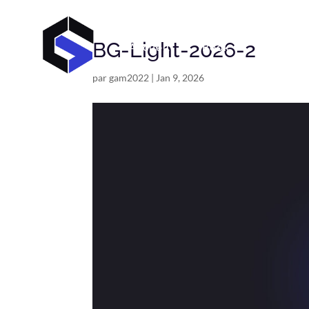
BG-Light-2026-2
Accueil
Book
C V
par
gam2022
|
Jan 9, 2026