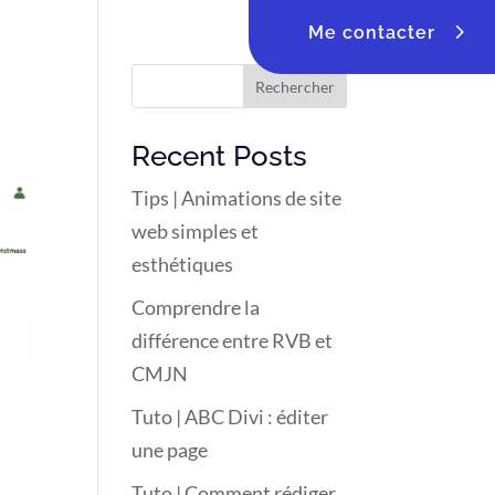
Me contacter
Rechercher
Recent Posts
Tips | Animations de site
web simples et
esthétiques
Comprendre la
différence entre RVB et
CMJN
Tuto | ABC Divi : éditer
une page
Tuto | Comment rédiger