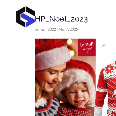
HP_Noel_2023
Accueil
Book
C V
par
gam2022
|
Mar 7, 2025