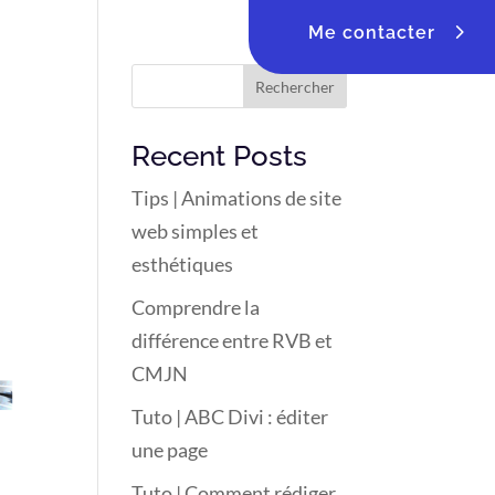
Me contacter
Rechercher
Recent Posts
Tips | Animations de site
web simples et
esthétiques
Comprendre la
différence entre RVB et
CMJN
Tuto | ABC Divi : éditer
une page
Tuto | Comment rédiger