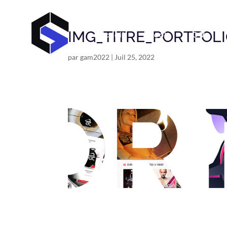
IMG_TITRE_PORTFOLI
Accueil
Book
C V
par
gam2022
|
Juil 25, 2022