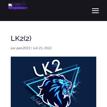
LK2(2)
par
gam2022
|
Juil 25, 2022