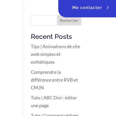
Me contacter
Rechercher
Recent Posts
Tips | Animations de site
web simples et
esthétiques
Comprendre la
différence entre RVB et
CMJN
Tuto | ABC Divi : éditer
une page
Tuto | Comment rédiger