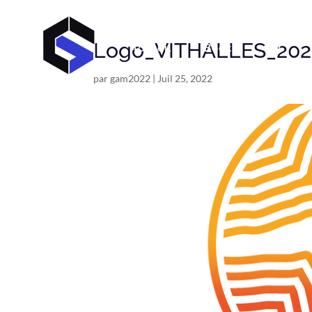
Logo_VITHALLES_202
Accueil
Book
C V
par
gam2022
|
Juil 25, 2022