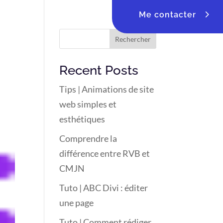
Me contacter
Rechercher
Recent Posts
Tips | Animations de site
web simples et
esthétiques
Comprendre la
différence entre RVB et
CMJN
Tuto | ABC Divi : éditer
une page
Tuto | Comment rédiger