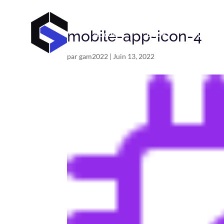
mobile-app-icon-4
Accueil
Book
C V
par
gam2022
|
Juin 13, 2022