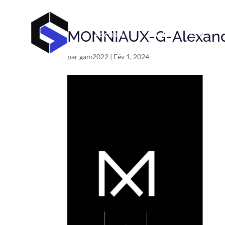
MONNIAUX-G-Alexand
Accueil
Book
C V
par
gam2022
|
Fév 1, 2024