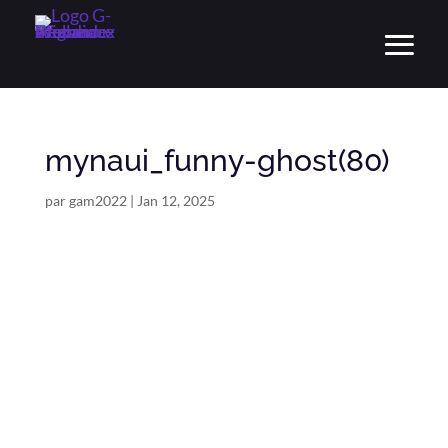
mynaui_funny-ghost(80)
par
gam2022
|
Jan 12, 2025