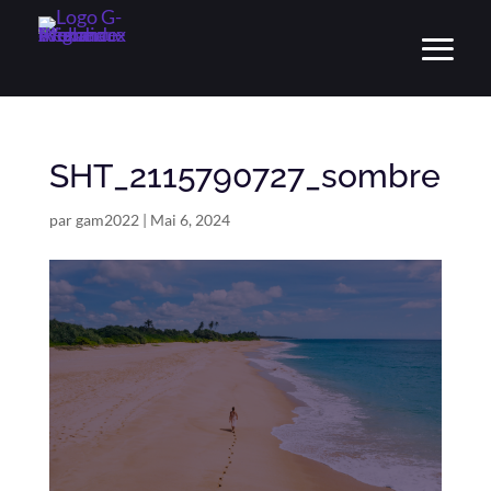
SHT_2115790727_sombre
par
gam2022
|
Mai 6, 2024