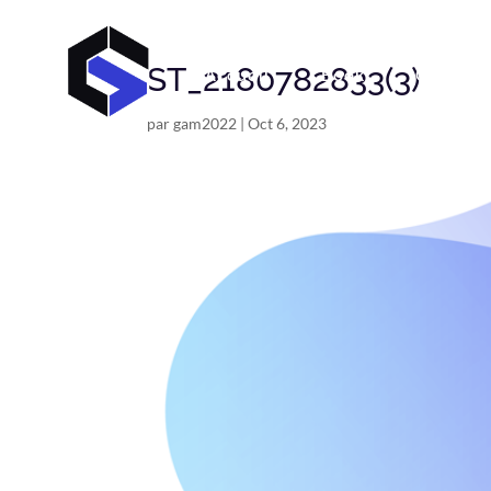
ST_2180782833(3)
Accueil
Book
C V
par
gam2022
|
Oct 6, 2023