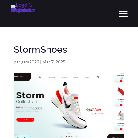
StormShoes
par
gam2022
|
Mar 7, 2025