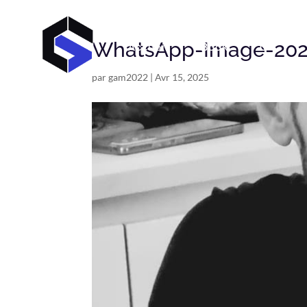
WhatsApp-Image-2025
Accueil
Book
C V
par
gam2022
|
Avr 15, 2025