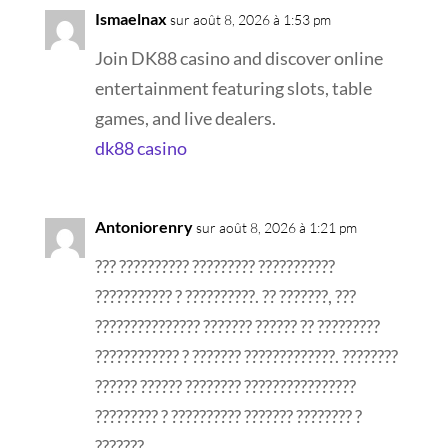
Ismaelnax
sur août 8, 2026 à 1:53 pm
Join DK88 casino and discover online
entertainment featuring slots, table
games, and live dealers.
dk88 casino
Antoniorenry
sur août 8, 2026 à 1:21 pm
??? ?????????? ????????? ???????????
??????????? ? ??????????. ?? ???????, ???
??????????????? ??????? ?????? ?? ?????????
???????????? ? ??????? ?????????????. ????????
?????? ?????? ???????? ????????????????
????????? ? ?????????? ??????? ???????? ?
???????.