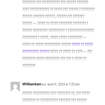
???????? ??? ??????????? ??? ?????? ???????
???? ???????????? ?? ????? ??? ?????? ? ????????
?????? ??????? ??????, ?????? ??? ???????
?????? — ????? ?? ????? ???????? ???????? ?
?????? ????????? ?????????? ? ????????????????
????????? ? ?????, ????? ????? ????????? —
????? ?? ????? ?????????? ??????
????? ?? ?????
?????????? ??????
????? ?? ????? ?? ???? — ???
???????? ????? ????????? ??? ??? ? ????? ??
????????
Williamtam
sur août 8, 2026 à 7:20 pm
?????? ?????????? ???? ???????? ??, ??? ?????
???????? ?? ??????????? ??????? ??? ??????