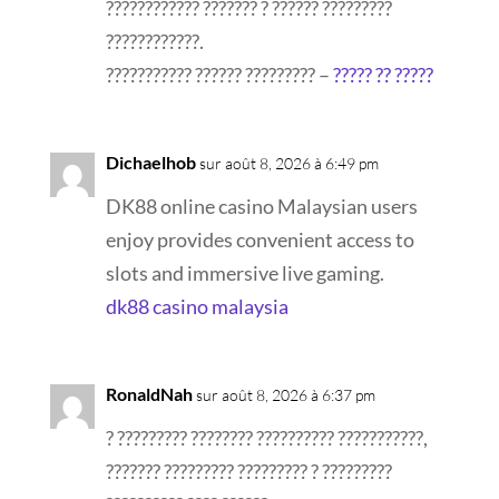
???????????? ??????? ? ?????? ?????????
????????????.
??????????? ?????? ????????? –
????? ?? ?????
Dichaelhob
sur août 8, 2026 à 6:49 pm
DK88 online casino Malaysian users
enjoy provides convenient access to
slots and immersive live gaming.
dk88 casino malaysia
RonaldNah
sur août 8, 2026 à 6:37 pm
? ????????? ???????? ?????????? ???????????,
??????? ????????? ????????? ? ?????????