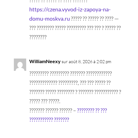
????? ?? ????? ?? ???? ???????
https://czena.vyvod-iz-zapoya-na-
domu-moskva.ru
????? ?? ????? ?? ???? —
??? ???????? ????? ????????? ??? ??? ? ????? ??
????????
WilliamNeexy
sur août 8, 2026 à 2:02 pm
????????? ????????? ??????? ????????????
????????????? ?????????, ??? ??? ????? ??
??????? ????? ???????? ? ??????? ??????????? ?
????? ??? ?????.
??????? ?????? ?????? –
???????? ?? ???
??????????? ???????