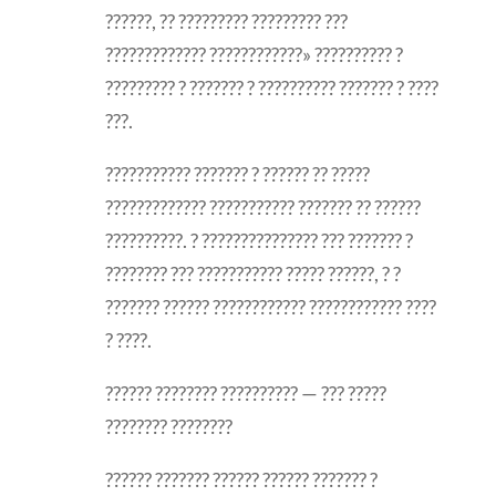
??????, ?? ????????? ????????? ???
????????????? ????????????» ?????????? ?
????????? ? ??????? ? ?????????? ??????? ? ????
???.
??????????? ??????? ? ?????? ?? ?????
????????????? ??????????? ??????? ?? ??????
??????????. ? ??????????????? ??? ??????? ?
???????? ??? ??????????? ????? ??????, ? ?
??????? ?????? ???????????? ???????????? ????
? ????.
?????? ???????? ?????????? — ??? ?????
???????? ????????
?????? ??????? ?????? ?????? ??????? ?