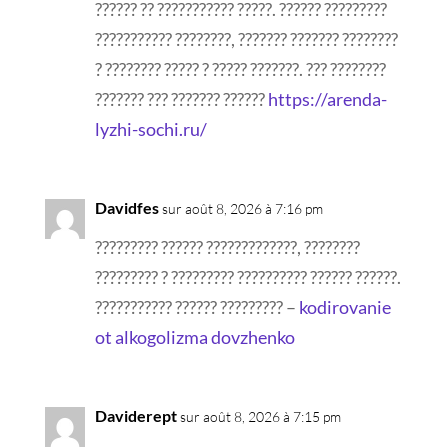
?????? ?? ??????????? ?????. ?????? ?????????
??????????? ????????, ??????? ??????? ????????
? ???????? ????? ? ????? ???????. ??? ????????
??????? ??? ??????? ??????
https://arenda-
lyzhi-sochi.ru/
Davidfes
sur août 8, 2026 à 7:16 pm
????????? ?????? ?????????????, ????????
????????? ? ????????? ?????????? ?????? ??????.
??????????? ?????? ????????? –
kodirovanie
ot alkogolizma dovzhenko
Daviderept
sur août 8, 2026 à 7:15 pm