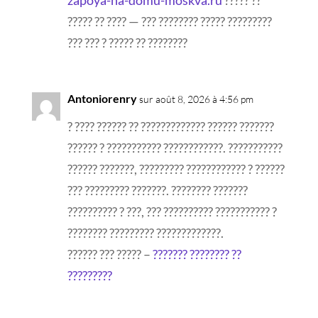
zapoya-na-domu-moskva.ru
????? ??
????? ?? ???? — ??? ???????? ????? ?????????
??? ??? ? ????? ?? ????????
Antoniorenry
sur août 8, 2026 à 4:56 pm
? ???? ?????? ?? ????????????? ?????? ???????
?????? ? ??????????? ????????????. ???????????
?????? ???????, ????????? ???????????? ? ??????
??? ????????? ???????. ???????? ???????
?????????? ? ???, ??? ?????????? ??????????? ?
???????? ????????? ?????????????.
?????? ??? ????? –
??????? ???????? ??
?????????