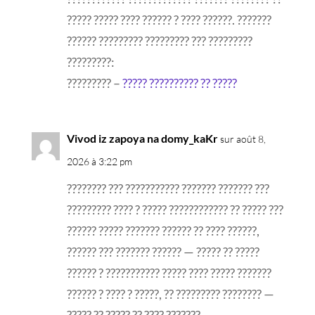
????? ????? ???? ?????? ? ???? ??????. ???????
?????? ????????? ????????? ??? ?????????
?????????:
????????? –
????? ?????????? ?? ?????
Vivod iz zapoya na domy_kaKr
sur août 8,
2026 à 3:22 pm
???????? ??? ??????????? ??????? ??????? ???
????????? ???? ? ????? ???????????? ?? ????? ???
?????? ????? ??????? ?????? ?? ???? ??????,
?????? ??? ??????? ?????? — ????? ?? ?????
?????? ? ??????????? ????? ???? ????? ???????
?????? ? ???? ? ?????, ?? ????????? ???????? —