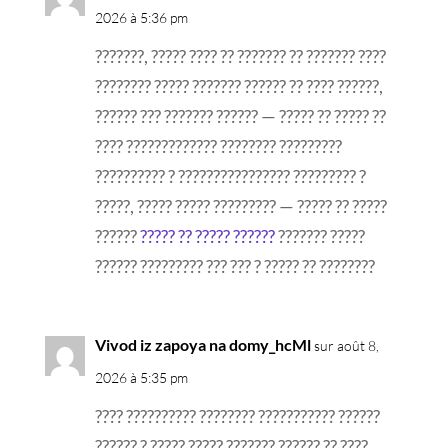
2026 à 5:36 pm
???????, ????? ???? ?? ??????? ?? ??????? ????
???????? ????? ??????? ?????? ?? ???? ??????,
?????? ??? ??????? ?????? — ????? ?? ????? ??
???? ????????????? ???????? ?????????
?????????? ? ???????????????? ????????? ?
?????, ????? ????? ????????? — ????? ?? ?????
??????
????? ?? ????? ??????
??????? ?????
?????? ????????? ??? ??? ? ????? ?? ????????
Vivod iz zapoya na domy_hcMl
sur août 8,
2026 à 5:35 pm
???? ?????????? ???????? ??????????? ??????
?????? ? ????? ????? ??????? ?????? ?? ????