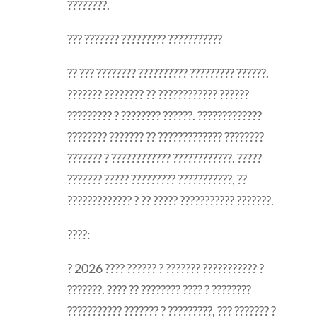
????????.
??? ??????? ????????? ???????????
?? ??? ???????? ?????????? ????????? ??????.
??????? ???????? ?? ???????????? ??????
????????? ? ???????? ??????. ?????????????
???????? ??????? ?? ????????????? ????????
??????? ? ???????????? ????????????. ?????
??????? ????? ????????? ???????????, ??
????????????? ? ?? ????? ??????????? ???????.
????:
? 2026 ???? ?????? ? ??????? ??????????? ?
???????. ???? ?? ???????? ???? ? ????????
??????????? ??????? ? ?????????, ??? ??????? ?