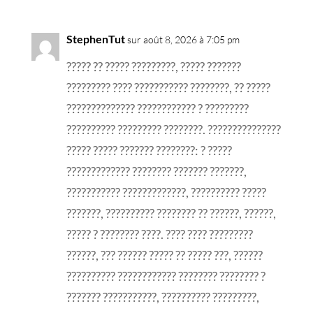
StephenTut
sur août 8, 2026 à 7:05 pm
????? ?? ????? ?????????, ????? ???????
????????? ???? ??????????? ????????, ?? ?????
?????????????? ???????????? ? ?????????
?????????? ????????? ????????. ???????????????
????? ????? ??????? ????????: ? ?????
????????????? ???????? ??????? ???????,
??????????? ?????????????, ?????????? ?????
???????, ?????????? ???????? ?? ??????, ??????,
????? ? ???????? ????. ???? ???? ?????????
??????, ??? ?????? ????? ?? ????? ???, ??????
?????????? ???????????? ???????? ???????? ?
??????? ???????????, ?????????? ?????????,