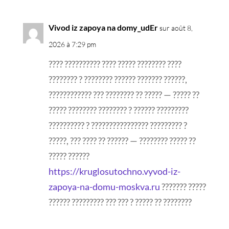
Vivod iz zapoya na domy_udEr
sur août 8,
2026 à 7:29 pm
???? ?????????? ???? ????? ???????? ????
???????? ? ???????? ?????? ??????? ??????,
???????????? ??? ???????? ?? ????? — ????? ??
????? ???????? ???????? ? ?????? ?????????
?????????? ? ???????????????? ????????? ?
?????, ??? ???? ?? ?????? — ???????? ????? ??
????? ??????
https://kruglosutochno.vyvod-iz-
zapoya-na-domu-moskva.ru
??????? ?????
?????? ????????? ??? ??? ? ????? ?? ????????