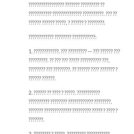
????????????????? ??????? ????????? ??
??????????? ?????????????? ??????????. ??? ??
?????? ?????? ?????, ? ?????? ? ????????.
???????????? ???????? ???????????:
1. ????????????. ??? ????????? — ??? ?????? ???
?????????. ?? ??? ??? ????? ?????????? ???,
???????? ??? ????????. ?? ?????? ???? ??????? ?
?????? ??????.
2. ?????? ?? ???? ? ?????. ???????????
?????????? ???????? ???????????? ????????,
??????? ????????????? ????????? ????? ? ???? ?
???????.
3. ???????? ? ?????. ????????? ???????????