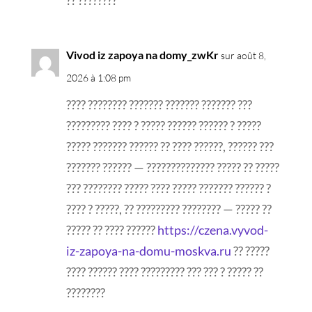
?? ????????
Vivod iz zapoya na domy_zwKr
sur août 8,
2026 à 1:08 pm
???? ???????? ??????? ??????? ??????? ???
????????? ???? ? ????? ?????? ?????? ? ?????
????? ??????? ?????? ?? ???? ??????, ?????? ???
??????? ?????? — ?????????????? ????? ?? ?????
??? ???????? ????? ???? ????? ??????? ?????? ?
???? ? ?????, ?? ????????? ???????? — ????? ??
????? ?? ???? ??????
https://czena.vyvod-
iz-zapoya-na-domu-moskva.ru
?? ?????
???? ?????? ???? ????????? ??? ??? ? ????? ??
????????