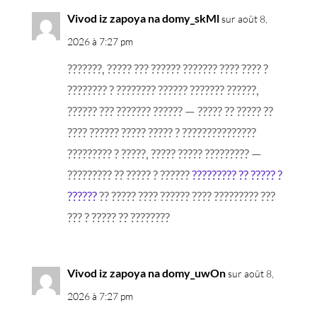
Vivod iz zapoya na domy_skMl
sur août 8,
2026 à 7:27 pm
???????, ????? ??? ?????? ??????? ???? ???? ?
???????? ? ???????? ?????? ??????? ??????,
?????? ??? ??????? ?????? — ????? ?? ????? ??
???? ?????? ????? ????? ? ???????????????
????????? ? ?????, ????? ????? ????????? —
????????? ?? ????? ? ??????
????????? ?? ????? ?
??????
?? ????? ???? ?????? ???? ????????? ???
??? ? ????? ?? ????????
Vivod iz zapoya na domy_uwOn
sur août 8,
2026 à 7:27 pm