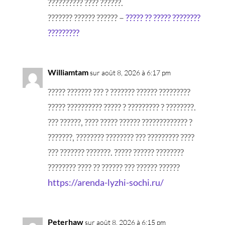
?????????? ???? ??????.
??????? ?????? ?????? –
????? ?? ????? ????????
?????????
Williamtam
sur août 8, 2026 à 6:17 pm
????? ??????? ??? ? ??????? ?????? ?????????
????? ?????????? ????? ? ????????? ? ????????.
??? ??????, ???? ????? ?????? ????????????? ?
???????, ???????? ???????? ??? ????????? ????
??? ??????? ???????. ????? ?????? ????????
???????? ???? ?? ?????? ??? ?????? ??????
https://arenda-lyzhi-sochi.ru/
Peterhaw
sur août 8, 2026 à 6:15 pm