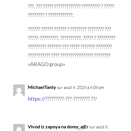
???, ??? ????? ????????????? ????????? ? ?????
???????? ? ????????????.
?????? ?????? ?????? ? ???????? ???????? ???
?????-?????????, ??????????, ????? ? ?????????
????????? ??????? ??? ????? ??????? ????????
??????????? ???? ???????????????? ????????
«ARAGO group»
MichaelTanty
sur août 8, 2026 à 6:08 pm
https://
?????????-???-????????.??/
Vivod iz zapoya na domy_ajEr
sur août 8,