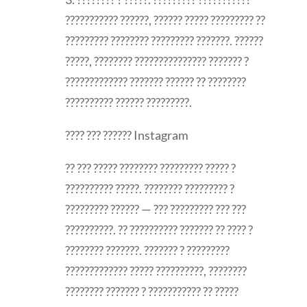
??????????? ??????, ?????? ????? ????????? ??
????????? ???????? ????????? ???????. ??????
?????, ???????? ??????????????? ??????? ?
????????????? ??????? ?????? ?? ????????
?????????? ?????? ?????????.
???? ??? ?????? Instagram
?? ??? ????? ???????? ????????? ????? ?
?????????? ?????. ???????? ????????? ?
????????? ?????? — ??? ????????? ??? ???
??????????. ?? ?????????? ??????? ?? ???? ?
???????? ???????. ??????? ? ?????????
????????????? ????? ??????????, ????????
???????? ??????? ? ??????????? ?? ?????