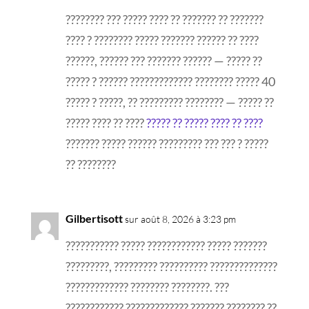
???????? ??? ????? ???? ?? ??????? ?? ???????
???? ? ???????? ????? ??????? ?????? ?? ????
??????, ?????? ??? ??????? ?????? — ????? ??
????? ? ?????? ????????????? ???????? ????? 40
????? ? ?????, ?? ????????? ???????? — ????? ??
????? ???? ?? ????
????? ?? ????? ???? ?? ????
??????? ????? ?????? ????????? ??? ??? ? ?????
?? ????????
Gilbertisott
sur août 8, 2026 à 3:23 pm
??????????? ????? ???????????? ????? ???????
?????????, ????????? ?????????? ??????????????
????????????? ???????? ????????. ???
???????????? ????????????? ??????? ???????? ??