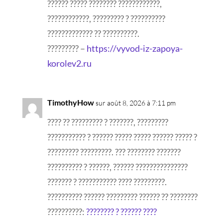
?????? ????? ???????? ????????????,
????????????, ????????? ? ??????????
????????????? ?? ??????????.
????????? –
https://vyvod-iz-zapoya-
korolev2.ru
TimothyHow
sur août 8, 2026 à 7:11 pm
???? ?? ????????? ? ???????, ?????????
??????????? ? ?????? ????? ????? ?????? ????? ?
????????? ?????????. ??? ???????? ???????
?????????? ? ??????, ?????? ???????????????
??????? ? ??????????? ???? ?????????.
?????????? ?????? ????????? ?????? ?? ????????
??????????:
???????? ? ?????? ????