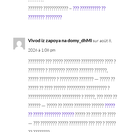
??????? ???????????? –
??? ?????????? ??
???????? ????????
Vivod iz zapoya na domy_dhMl
sur août 8,
2026 à 1:08 pm
???????? ??? ????? ???????? ??????????? ???? ?
???????? ? ???????? ?????? ??????? ??????,
????? ???????? ? ????????? ??????? — ????? ??
????? ?? ???? ?????? ????????? ?????????? ?
???????????????? ????????? ? ?????, ??? ???? ??
?????? — ????? ?? ????? ???????? ??????
?????
?? ????? ???????? ??????
????? ?? ????? ?? ????
— ??? ???????? ????? ????????? ??? ??? ? ?????