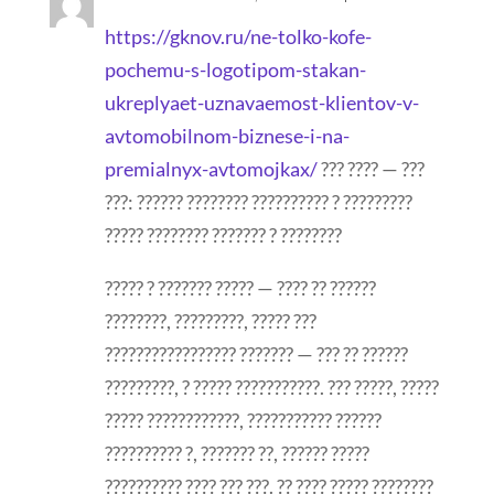
https://gknov.ru/ne-tolko-kofe-
pochemu-s-logotipom-stakan-
ukreplyaet-uznavaemost-klientov-v-
avtomobilnom-biznese-i-na-
premialnyx-avtomojkax/
??? ???? — ???
???: ?????? ???????? ?????????? ? ?????????
????? ???????? ??????? ? ????????
????? ? ??????? ????? — ???? ?? ??????
????????, ?????????, ????? ???
????????????????? ??????? — ??? ?? ??????
?????????, ? ????? ???????????. ??? ?????, ?????
????? ????????????, ??????????? ??????
?????????? ?, ??????? ??, ?????? ?????
?????????? ???? ??? ???. ?? ???? ????? ????????