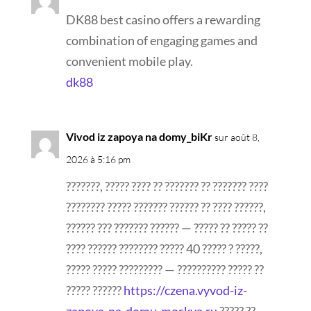
DK88 best casino offers a rewarding
combination of engaging games and
convenient mobile play.
dk88
Vivod iz zapoya na domy_biKr
sur août 8,
2026 à 5:16 pm
???????, ????? ???? ?? ??????? ?? ??????? ????
???????? ????? ??????? ?????? ?? ???? ??????,
?????? ??? ??????? ?????? — ????? ?? ????? ??
???? ?????? ???????? ????? 40 ????? ? ?????,
????? ????? ????????? — ?????????? ????? ??
????? ??????
https://czena.vyvod-iz-