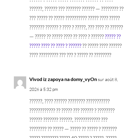
??????, ?????? ??? ??????? ?????? — ???????? ??
??? ????? ?? ????? ?????????? ????? ???? ?????
??????? ?????? ? ???? ? ?????, ??? ???? ?? ??????
— ????? ?? ????? ???? ?? ???? ? ??????
????? ??
????? ???? ?? ???? ? ??????
?? ????? ???? ??????
???? ????????? ??? ??? ? ????? ?? ????????
Vivod iz zapoya na domy_vyOn
sur août 8,
2026 à 5:32 pm
??????, ???? ?????? ???????? ???????????
???????????? ?? ????? ??? ?????? ? ????????
?????? ??????? ??????, ???????????? ???
???????? ?? ????? — ????? ?? ????? ? ???????