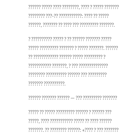
?????? ????? ???? ????????, ???? ? ????? ???????
???????? ???-?? ???????????: ???? ?? ?????
??????, ??????? ?? ???? ??? ????????? ???????.
? ?????????? ????? ? ?? ?????? ??????? ?????
????? ????????? ??????? ? ????? ???????. ??????
?? ???????????? ?????? ????? ????????? ?
??????????? ???????, ? ??? ??????????????
???????? ?????????? ?????? ??? ?????????
??????? ??????????.
?????? ??????? ?????? — ??? ????????? ???????
????? ?? ????? ????????? ?????? ? ?????? ???
?????, ???? ??????????? ????? ?? ???? ??????
???????. ?? ???????? ??????: «???? ? ??? ???????