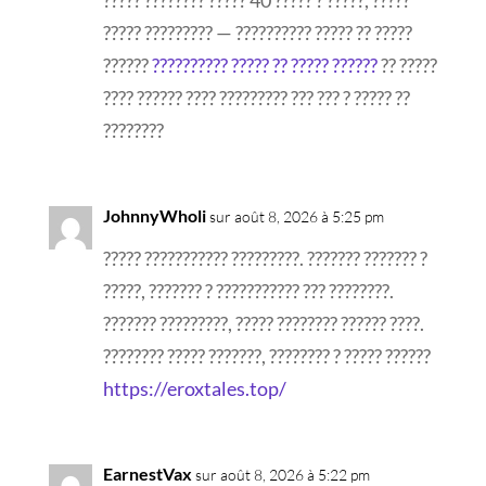
????? ???????? ????? 40 ????? ? ?????, ?????
????? ????????? — ?????????? ????? ?? ?????
??????
?????????? ????? ?? ????? ??????
?? ?????
???? ?????? ???? ????????? ??? ??? ? ????? ??
????????
JohnnyWholi
sur août 8, 2026 à 5:25 pm
????? ??????????? ?????????. ??????? ??????? ?
?????, ??????? ? ??????????? ??? ????????.
??????? ?????????, ????? ???????? ?????? ????.
???????? ????? ???????, ???????? ? ????? ??????
https://eroxtales.top/
EarnestVax
sur août 8, 2026 à 5:22 pm